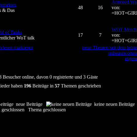
Armored War
gemeines
48
16
von:
s & Das
=HOT=GIR
WOT Mercha
ld of Tanks
17
7
von:
entlicher WoT talk
=HOT=GIR
 gelesen markieren
neue Themen seit dem letzt
unbeantworte
eigen
3 Besucher online, davon 0 registrierte und 3 Gäste
ieder haben
196
Beiträge in
57
Themen geschrieben
neue Beiträge
keine neuen Beiträg
Thema geschlossen