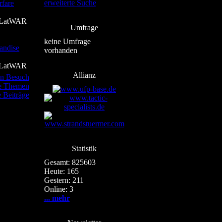
erweiterte Suche
fare
LatWAR
Umfrage
keine Umfrage
ndise
vorhanden
LatWAR
Allianz
en Besuch
te Themen
e Beiträge
Statistik
Gesamt: 825603
e
Heute: 165
Gestern: 211
Online: 3
... mehr