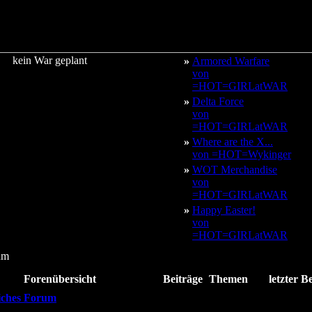
kein War geplant
»
Armored Warfare
von
=HOT=GIRLatWAR
»
Delta Force
von
=HOT=GIRLatWAR
»
Where are the X...
von =HOT=Wykinger
»
WOT Merchandise
von
=HOT=GIRLatWAR
»
Happy Easter!
von
=HOT=GIRLatWAR
um
Forenübersicht
Beiträge
Themen
letzter B
iches Forum