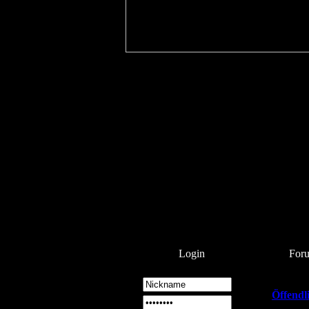
Login
For
Öffendl