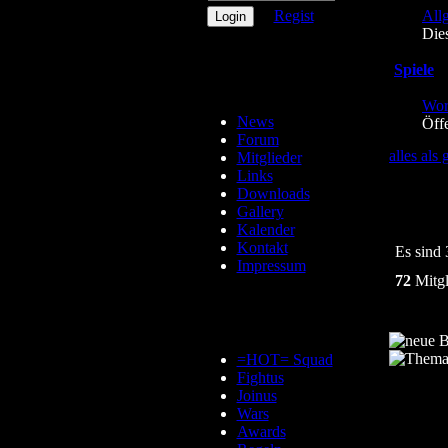
Regist
All
Die
Spiele
Wor
News
Öff
Forum
alles als
Mitglieder
Links
Downloads
Gallery
Kalender
Kontakt
Es sind 
Impressum
72
Mitgl
=HOT= Squad
Fightus
Joinus
Wars
Awards