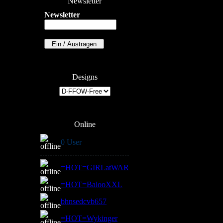
Newsletter
Newsletter
Designs
Online
0 User
=HOT=GIRLatWAR
=HOT=BalooXXL
bhnsedcvb657
=HOT=Wykinger